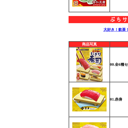
大好き！飲茶
商品写真
00.全6種
01.赤身