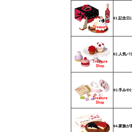
01.記念
02.人気
03.手み
04.家族