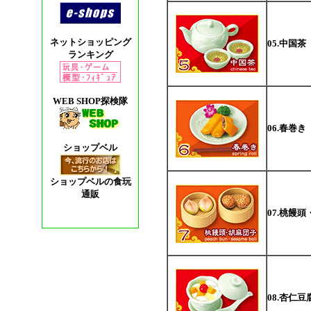
ネットショッピング
05.中国茶
ランキング
WEB SHOP探検隊
06.春巻き
ショップベル
ショップベルの食玩
通販
07.桃饅
08.杏仁豆