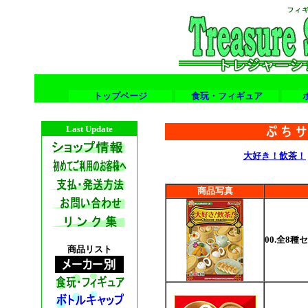
トップページ
食玩・フィギュア
Last Update
大好き！飲茶！
商品写真
00.全8種
商品リスト