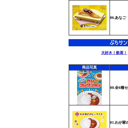
06.あなご
大好き！飲茶！
商品写真
00.全6種
01.わが