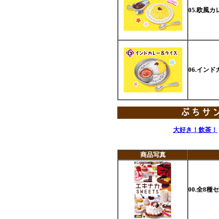
05.欧風
06.イン
大好き！飲茶！
商品写真
00.全8種