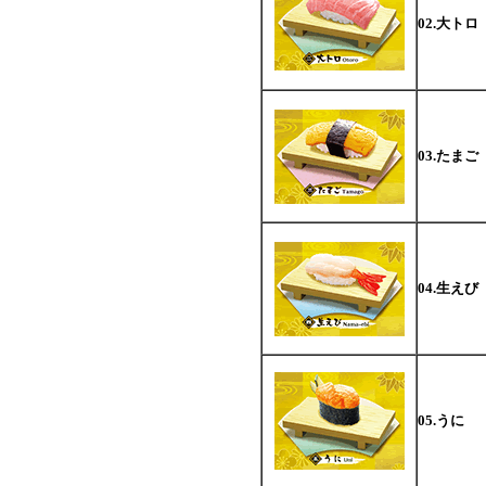
02.大トロ
03.たまご
04.生えび
05.うに