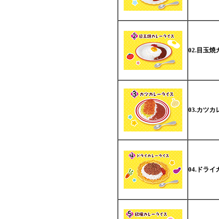
02.目玉
03.カツ
04.ドラ