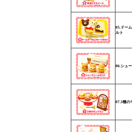
05.ド
ルト
06.シ
07.3種