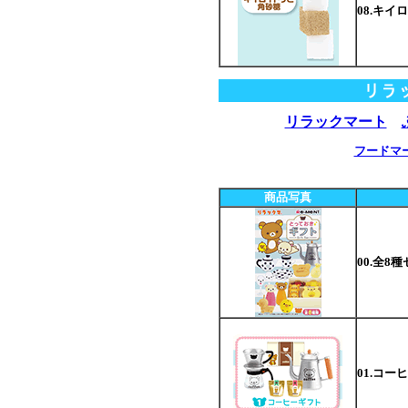
08.キ
リラックマート
フードマ
商品写真
00.全8
01.コー