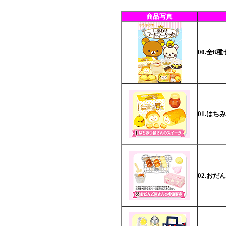
商品写真
00.全8
01.は
02.お