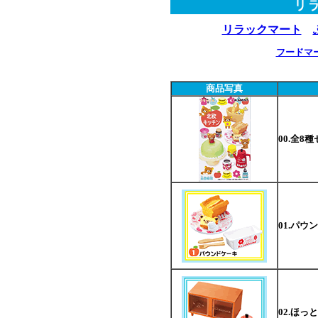
リラックマート
フードマ
商品写真
00.全8
01.パウ
02.ほっ