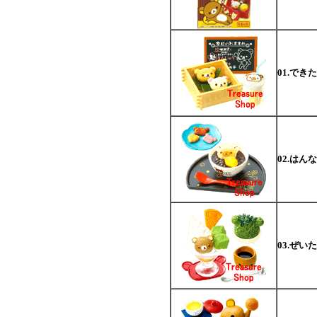
01.で
02.はん
03.ぜ