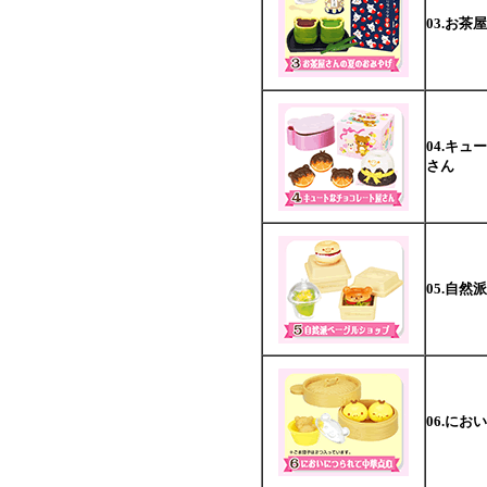
03.お
04.キ
さん
05.自
06.に