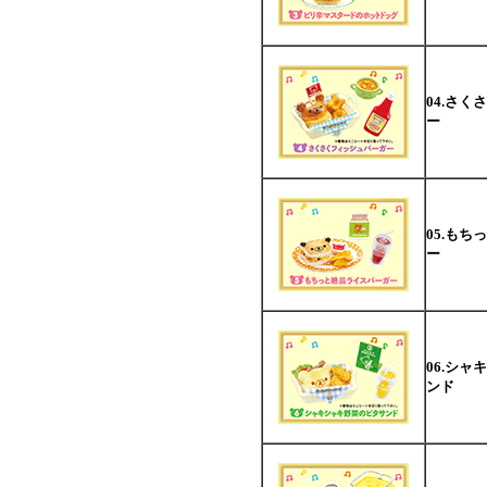
04.さ
ー
05.も
ー
06.シ
ンド