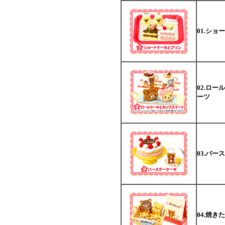
01.シ
02.ロ
ーツ
03.バー
04.焼き