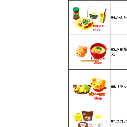
04.か
05.お
ん
06.リ
07.コ