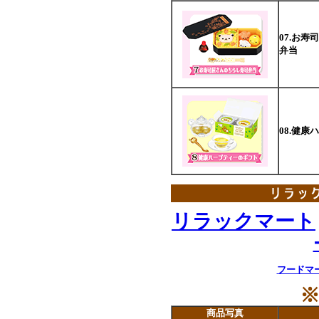
07.お
弁当
08.健
リラックマート
フードマ
商品写真