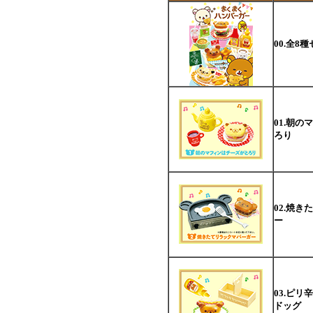
00.全8
01.朝
ろり
02.焼
ー
03.ピ
ドッグ