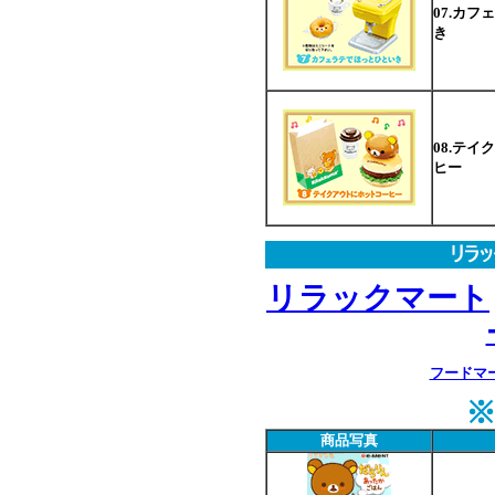
07.カ
き
08.テ
ヒー
リラックマート
フードマ
商品写真