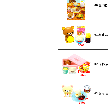
00.全8
01.たま
02.ふわ
03.おも