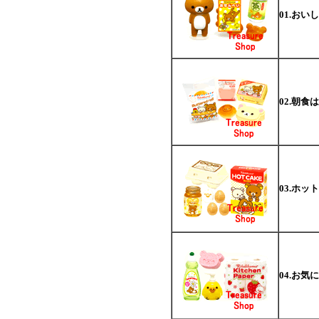
01.おい
02.朝食
03.ホ
04.お気