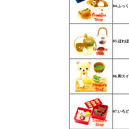
04.ふっ
05.ほ
06.和ス
07.いろ