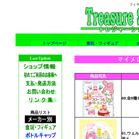
トップページ
食玩・フィギュア
Last Update
商品写真
00.全8
商品リスト
01.ウ
迎え