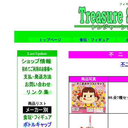
トップページ
食玩・フィギュア
Last Update
不
商品写真
00.全7種
商品リスト