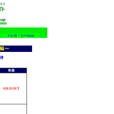
トレカ・シールetc
弾
単価
SOLD OUT