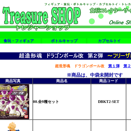
食玩・フィギュア
ボトルキャップ
カプセルトイ
超造形魂
ドラゴンボール改
第１弾
第２
※商品は、中袋未開封です
商品写真
商品名
商品コード
00.全9種セット
DBKT2-SET