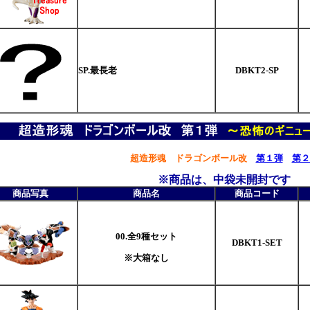
SP.最長老
DBKT2-SP
超造形魂
ドラゴンボール改
第１弾
第２
※商品は、中袋未開封です
商品写真
商品名
商品コード
00.全9種セット
DBKT1-SET
※大箱なし