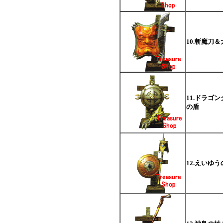
10.斬魔刀
11.ドラゴ
の盾
12.えいゆ