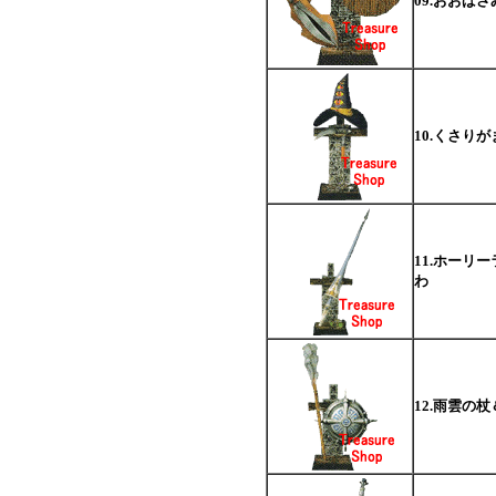
09.おおば
10.くさり
11.ホーリ
わ
12.雨雲の