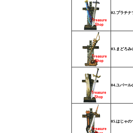
02.プラチ
03.まどろ
04.ユバール
05.はじゃ