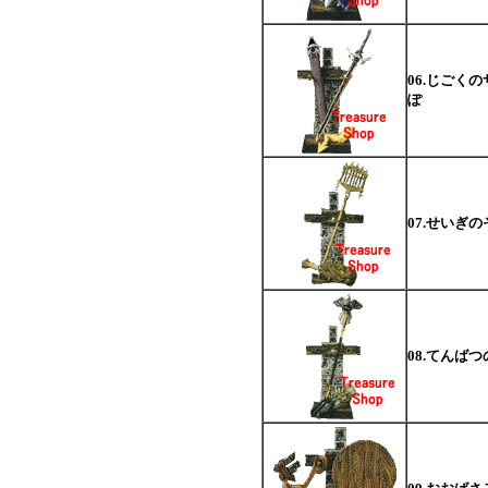
06.じごく
ぽ
07.せいぎ
08.てんば