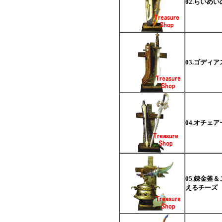
02.らいめい
03.ゴディ
04.オチェ
05.錬金釜
えるチーズ