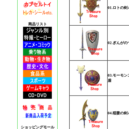
01.ロトの
商品リスト
02.ぎんが
03.モーモ
盾
04.稲妻の
ショッピングモール