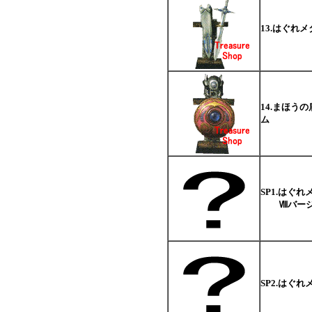
13.はぐれ
14.まほう
ム
SP1.はぐ
Ⅷバージ
SP2.はぐ