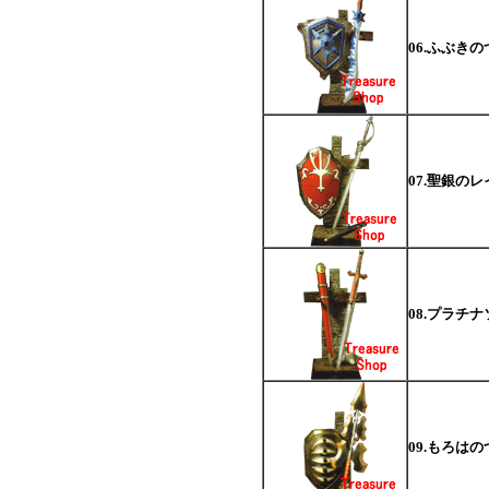
06.ふぶき
07.聖銀の
08.プラチ
09.もろは