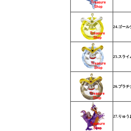
24.ゴー
25.スラ
26.プラ
27.りゅ