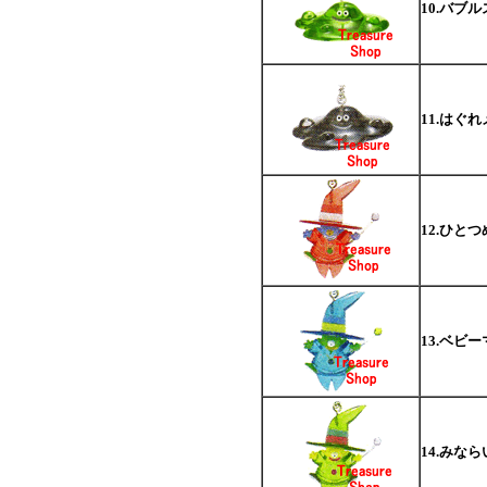
10.バブ
11.はぐ
12.ひと
13.ベビ
14.みな