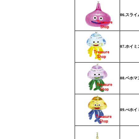
06.スラ
07.ホイ
08.ベホ
09.べホ