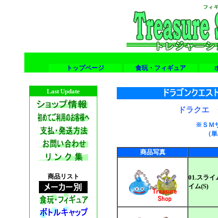
トップページ
食玩・フィギュア
Last Update
ドラクエ
※ＳＭ
（単
商品写真
商品リスト
01.スラ
イム(S)