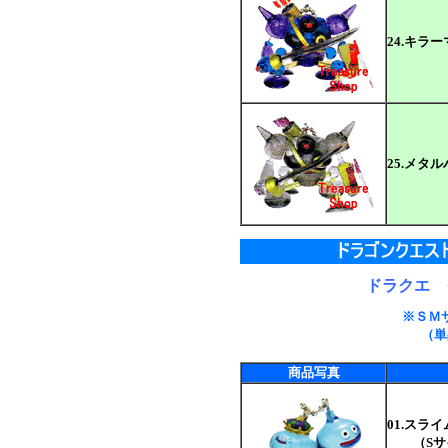
24.キラ
25.メタ
ドラクエ
※ＳＭ
（単
商品写真
01.スラ
（Sサ