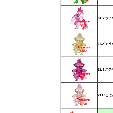
20.テラ
21.どぐ
22.ミス
23.いし