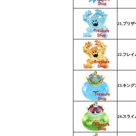
21.ブリ
22.フレイ
23.キン
24.スラ