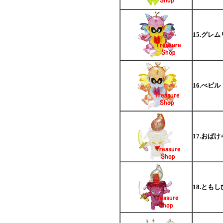
15.グレ
16.べビル
17.おば
18.とも