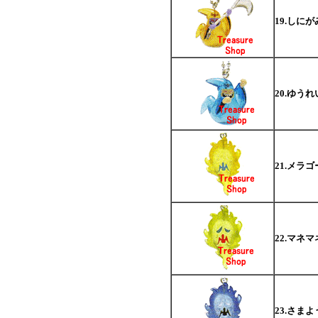
19.しにが
20.ゆうれ
21.メラ
22.マネマ
23.さま