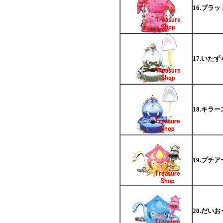
16.ブラ
17.いた
18.キラ
19.プチ
20.だい